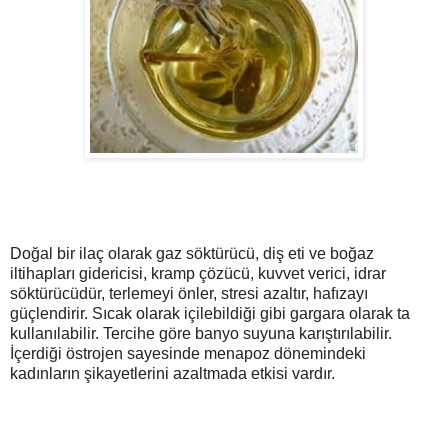
Doğal bir ilaç olarak gaz söktürücü, diş eti ve boğaz
iltihapları gidericisi, kramp çözücü, kuvvet verici, idrar
söktürücüdür, terlemeyi önler, stresi azaltır, hafızayı
güçlendirir. Sıcak olarak içilebildiği gibi gargara olarak ta
kullanılabilir. Tercihe göre banyo suyuna karıştırılabilir.
İçerdiği östrojen sayesinde menapoz dönemindeki
kadınların şikayetlerini azaltmada etkisi vardır.